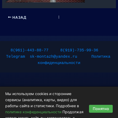
НАЗАД
8(961)-443-88-77
8(919)-735-99-36
Telegram
sk-montazh@yandex.ru
Политика 
конфиденциальности
Мы используем cookies и сторонние
сервисы (аналитика, карты, видео) для
Copyright © 2026 Монтажные работы | Powered by
Тема Astra
работы сайта и статистики. Подробнее в
Понятно
WordPress
политике конфиденциальности
Продолжая
использовать сайт, вы соглашаетесь с