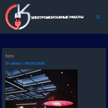
Перейти
к
содержимому
toro
От
admin
/
08.06.2026