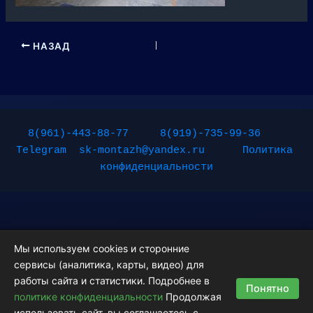
НАЗАД
8(961)-443-88-77
8(919)-735-99-36
Telegram
sk-montazh@yandex.ru
Политика 
конфиденциальности
Мы используем cookies и сторонние
сервисы (аналитика, карты, видео) для
Copyright © 2026 Монтажные работы | Powered by
Тема Astra
работы сайта и статистики. Подробнее в
Понятно
WordPress
политике конфиденциальности
Продолжая
использовать сайт, вы соглашаетесь с